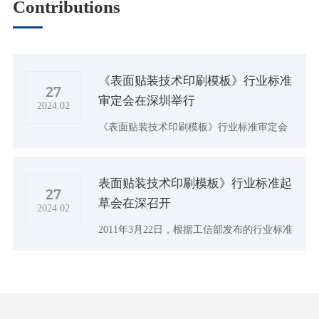
Contributions
《表面贴装技术印刷模板》行业标准
27
审定会在深圳举行
2024.02
《表面贴装技术印刷模板》行业标准审定会
于2011年7月14日在广东省深圳南山区举行。
本次审定会由深圳光韵达光电科技股份有限
表面贴装技术印刷模板》行业标准起
公司承办，出席会议的还有光宏光电、允升
27
草会在深召开
吉电子、木森激光、卓力达、中兴通讯、华
2024.02
为
2011年3月22日，根据工信部发布的行业标准
制修订计划公告，受全国半导体设备和材料
标准化技术委员会委托，由深圳光韵达光电
科技股份有限公司主办，联合业内SMT模板
厂家、知名电子厂商共同承办的《表面贴装